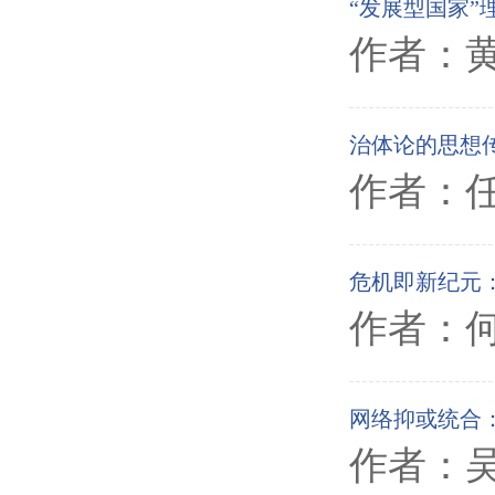
“发展型国家”
2017年第1期
作者：
2013年第2期
2013年第1期
治体论的思想
2012年第6期
作者：
2012年第5期
2012年第4期
危机即新纪元
2012年第3期
作者：何
2012年第2期
2012年第1期
2011年第6期
网络抑或统合
作者：
2011年第5期