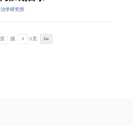
政治学研究所
页
跳
/1页