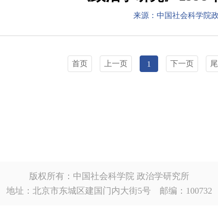
来源：中国社会科学院
首页
上一页
下一页
尾
1
版权所有：中国社会科学院 政治学研究所
地址：北京市东城区建国门内大街5号 邮编：100732