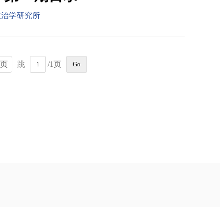
政治学研究所
页
跳
/1页