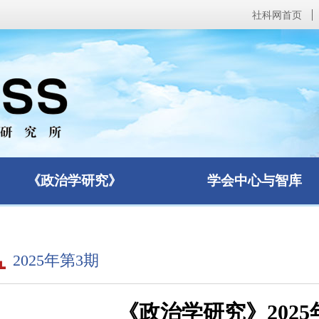
社科网首页
《政治学研究》
学会中心与智库
2025年第3期
《政治学研究》2025