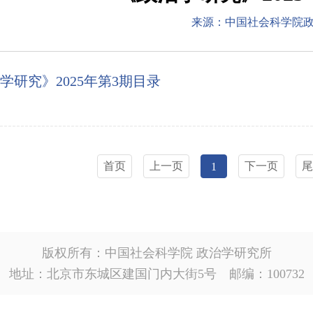
来源：中国社会科学院
学研究》2025年第3期目录
首页
上一页
下一页
尾
1
版权所有：中国社会科学院 政治学研究所
地址：北京市东城区建国门内大街5号 邮编：100732