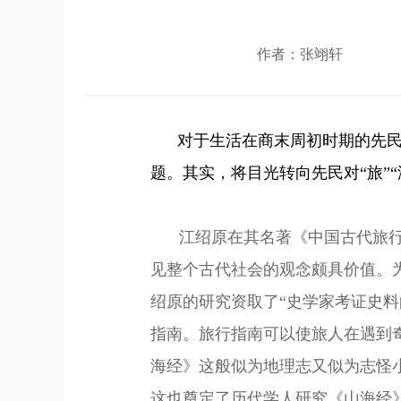
作者：张翊轩
对于生活
在商末周初时期
的先
题。
其实，将目光转向先民对
“旅
江绍原在其名著《中国古代旅
见整个古代社会的观念颇具价值。
绍原的研究资取了
“史学家考证史料
指南。旅行指南可以使旅人在遇到
海经》这般似为地理志又似为志怪
这也奠定了历代学人研究《山海经