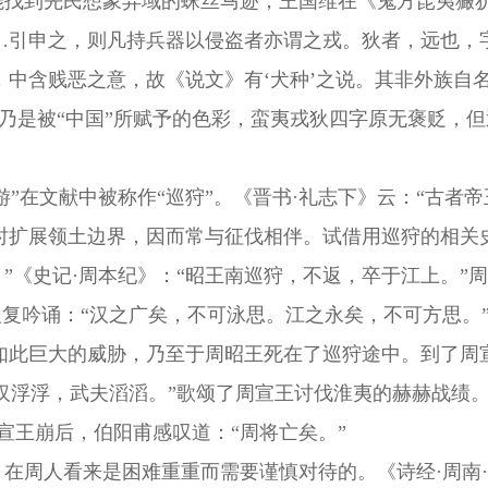
能找到先民想象异域的蛛丝马迹，
王国维在《鬼方昆夷玁
…
引申之
，
则
凡
持兵器以侵盗者亦谓之戎。狄者
，
远也，
，中含贱恶之意，故《说文》有
‘
犬种
’
之说。其非外族自
义乃是被“中国”所赋予的色彩，蛮夷戎狄四字原无褒贬，
“游”在文献中被称作“巡狩”。
《晋书
·礼志下》云：“古者帝
时扩展领土边界，因而常与征伐相伴。试借用巡狩的相关
。
”《史记·周本纪》：“昭王南巡狩，不返，卒于江上。”
反复吟诵：
“汉之广矣，不可泳思
。
江之永矣，不可方思。
如此巨大的威胁，乃至于周昭王死在了巡狩途中。到了周
汉浮浮，武夫滔滔
。
”
歌颂了周宣王讨伐淮夷的赫赫战绩
周宣王崩后，伯阳甫感叹道：“周将亡矣。”
，在周人看来是困难重重而需要谨慎对待的。《诗经
·周