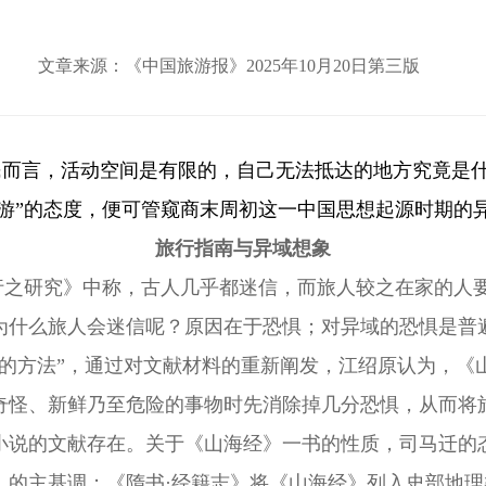
文章来源：《中国旅游报》2025年10月20日第三版
民
而言
，
活动空间是有限的，
自己无法抵达的地方究竟是
”“游”的态度，便可管窥商末周初这一中国思想起源时期的
旅行指南与异域想象
行之研究》中
称，古人几乎都迷信，而旅人较之在家的人
为什么旅人会迷信呢？原因在于恐惧；对异域的恐惧是普
的方法”，
通过对文献材料的重新阐发，
江绍原认为，《
奇怪、新鲜乃至危险的事物时先消除掉几分恐惧，从而将
小说的文献存在。关于《山海经》一书的性质，司马迁的
》的主基调；《隋书·经籍志》将《山海经》列入史部地