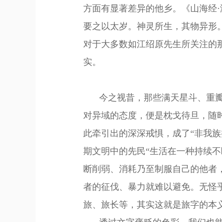
方面有显著差异的他乡。《山海经
要之以太岁。神灵所生，其物异形。
对于大多数如江绍原先生所关注的
实。
今之视昔，那些满天星斗、重
对异域的态度，便是枕戈待旦，随
此
牵
引出
的深深
戒惧，成了
“非我
期文明中的
先民
“生活在一种持续
断削弱、消耗乃至制服
自己
的他者
者的征伐、暴力就难以避免。无怪
旅、旅长等，其实这就是旅字的本