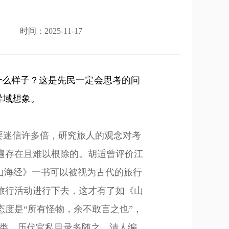
时间：2025-11-17
什么样子
？
这是先民一定会思考的问
异域想象。
要迷信许多倍，研究旅人的观念对考
遍存在且难以根除的。胡适曾评价江
山海经》一书可以被视为古代的旅行
旅行活动进行下去，这才有了如《山
态度是
“所有怪物，余不敢言之也”，
理类，历代官私目录多随之。清人编