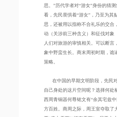
思。”历代学者对“游女”身份的猜
看，先民畏惧着“游女”，乃至为其
思，还被用以指称不合礼乐的交合
动（关涉前三种含义）和征伐对象
人们对旅游的审慎相关。可以断言
象中野蛮生长。商末周初时期，诡
策略。
在中国的早期文明阶段，先民
自己身处的这片空间呢？
选择何处
西周青铜器何尊铭文有
“余其宅兹
方百姓。商周之际，周王室夺取了