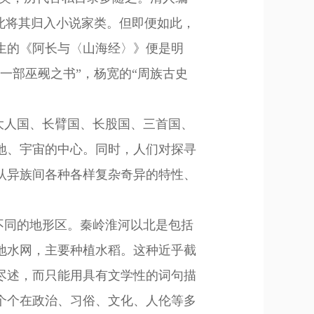
此将其归入小说家类。但即便如此，
生的《阿长与〈山海经〉》便是明
一部巫觋之书”，杨宽的“周族古史
大人国、长臂国、长股国、三首国、
地、宇宙的中心。同时，人们对探寻
认异族间各种各样复杂奇异的特性、
不同的地形区
。
秦岭淮河以北是
包括
地水网，主要种植水稻。这种近乎截
尽述，而只能用具有文学性的词句描
个个在政治、习俗、文化、人伦等多