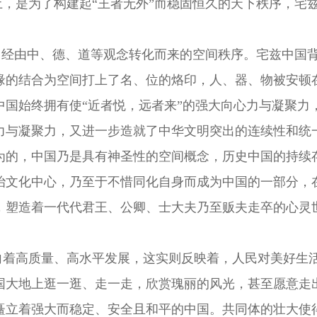
中土，是为了构建起“王者无外”而稳固恒久的天下秩序，
，经由中、德、道等观念转化而来的空间秩序。宅兹中国
缘的结合为空间打上了名、位的烙印，人、器、物被安顿
中国始终拥有使“近者悦，远者来”的强大向心力与凝聚力
力与凝聚力，又进一步造就了中华文明突出的连续性和统
为
的
，中国乃是具有
神圣性
的
空间概念
，
历史
中国的
持续
治文化
中心
，
乃至于
不惜同化自身而成为中国的一部分
，
，
塑造着一代代君王、公卿、士大夫乃至贩夫走卒的心灵
向着高质量、高水平发展，这实则反映着，人民对美好生
国大地上逛一逛、走一走，欣赏瑰丽的风光，甚至愿意走
矗立着强大而稳定、安全且和平的中国。共同体的壮大使