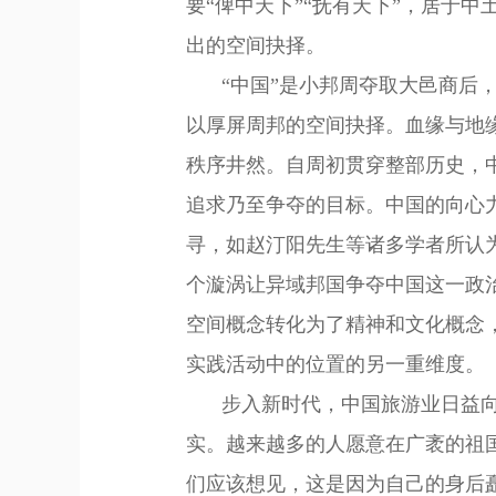
要“俾中天下”“抚有天下”，居于
出的空间抉择。
“中国”是小邦周夺取大邑商后
以厚屏周邦的空间抉择。血缘与地
秩序井然。自周初贯穿整部历史，
追求乃至争夺的目标。中国的向心
寻，如赵汀阳先生等诸多学者
所
认
个漩涡
让
异域邦国
争夺
中国
这一
政
空间概念转化为了精神和文化概念
实践活动中的位置的另一重维度。
步入新时代，中国旅游业日益
实。越来越多的人愿意在广袤的祖
们应该想见，这是因为自己的身后