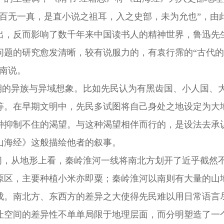
，百无一真，是直小说之祖耳，入之史部，未为允也”，由
出，反而影响了数千年来中国读书人的精神世界，鲁迅先
题的研究愈发清晰，较有说服力的，有袁行霈的“古代的
南说。
期的异族与异域想象。比如先民认为有黑齿国、小人国、
等。在早期文明中，先民多试图将自己身处之地设定为大
种抑制不住的渴望
。
与
这种
渴望相伴而行的
，是设法去承
山海经》这般描绘他者的叙事。
阔，
从地形上看，秦岭淮河一线将南北方划开了近乎截然
原区，主要种植小米
亦
即粟；秦岭淮河以南则有大量的山
成。南北
方
、东西方
的差异之大
使得先民难以用日常语言
让空间的
差异
性
不
单
单
局限于地理层面，而分明塑造了一