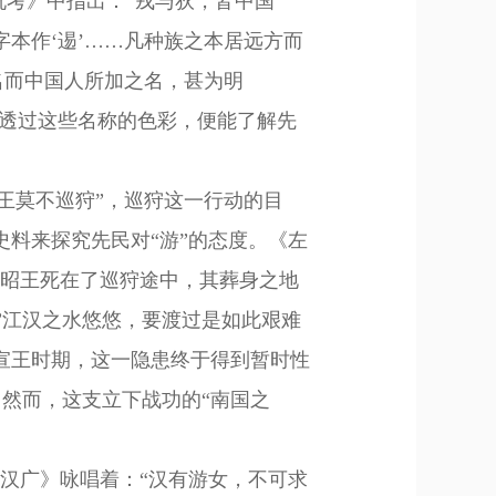
狁考》中指出
：
“
戎与狄
，
皆中国
字本作
‘
逷
’……
凡种族之本居远方而
名而中国人所加之名，甚为明
但透过这些名称的色彩，便能了解先
王莫不巡狩”，
巡狩这一行动的目
史料来探究先民对
“游”的态度。《左
周昭王死在了
巡狩途中，
其葬身之地
”江汉之水悠悠，
要渡过是
如此艰难
宣王时期，这一隐患终于得到暂时性
。然而，这支立下战功的
“南国之
南·汉广》咏唱着：“汉有游女，不可求