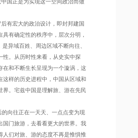
宅兹中国正是为实现这一空间政治而做
背后有宏大的政治设计，即封邦建国
在具有确定性的秩序中，层次分明，
，是异域百姓、周边区域不断向往、
一性。
从历时性
来
看，从史实中探
存在和不断生长
呈现为一个漩涡，
这
在这样的历史进程中，中国从区域和
世界
。宅兹中国是理解旅、游在先民
活的向往正在一天天、一点点变为现
出国门旅游，去看看更大的世界。我
得人们对旅、游的态度不再是惟惧惟