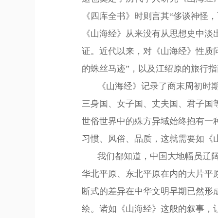
《四库全书》时则言其“侈谈神怪
《山海经》从来没有从思想史中淡
证。近代以来，对《山海经》性质问
的蛛丝马迹”，以及江绍原的旅行指
《山海经》记录了商末周初时
三身国、女子国、丈夫国、君子国
世俗世界中的殊方异域
始终
抱有
一
习惯、风俗、品质，这就需要如《
我们都知道，
中国
大地幅员辽
华北平原、东北平原
在内的
大片平
断式的差异在中华文明早期已然形
绘。诸如《山海经》这般的叙事，