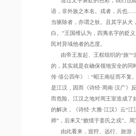
透过文字褒贬的色彩，我们也
语，非外族之本名。戎者
，
兵也
…
当驱除者，亦谓之狄。且其字从犬
白。
”王国维认为，四夷名字的贬
民对异域他者的态度。
由帝王发起、王权组织的
“旅”
的，其实就是在确保领地安全的同
传·僖公四年》：“
昭王
南征而不复
是江汉，因而
《
诗经
·
周南
·
汉广》
而
危险。
江汉之地对周王室造成了
的解决，
《
诗经
·大雅·
江汉》
云
“江
师”，后来又“败绩于姜氏之戎”。
由此看来，巡狩、远行、旅游