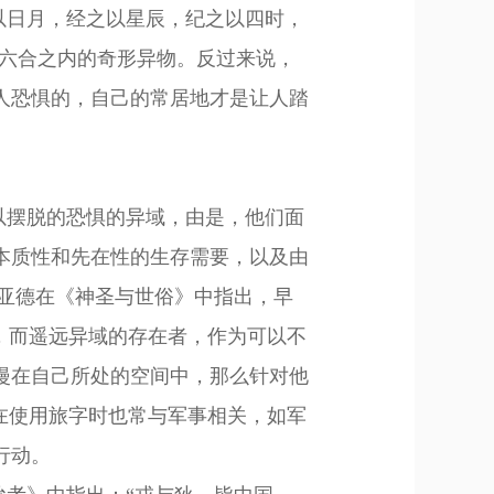
以日月，经之以星辰，纪之以四时，
容六合之内的奇形异物。反过来说，
人恐惧的，自己的常居地才是让人踏
以摆脱的恐惧的异域，由是，他们面
本质
性和先在性的生存需要，以及由
亚德
在《神圣与世俗》中指出，早
，
而遥远
异域
的
存在者
，作为可以不
漫在自己所处的空间中，那么针对他
在使用旅字时也常与军事相关，如军
行动。