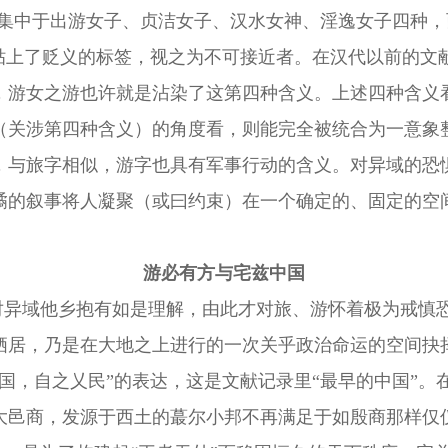
测集中于出游女子、贞洁女子、汉水女神、淫逸女子四种
贴上了贬义的标签，视之为不可接近者。在汉代以前的文献
，游女之游也许就是沾染了这第四种含义。上述四种含义
（关涉第四种含义）的角度看，则能完全被统合为一意象
，与旅字相似，游字也具有军事行动的含义。对
异域
的恐
谲的叙事将人凝聚（或曰约束）在一个确定的、固定的空
游必有方与宅兹中国
对异域他乡抱有如是理解，由此才对旅、游怀着极为戒慎
栖居
，
乃是在大地之上进行的一次
关乎政治命运
的
空间
抉
中国，自之乂民”的表达，这是文献记录里“最早的中国”
大邑商，发源于西土的蕞尔小邦不再满足于如殷商那样仅