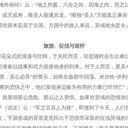
·海外南经》云：“地之所载，六合之间，四海之内，照之
或夭或寿，唯圣人能通其道。”唯独“圣人”方能真正兼
那些原本安居于古国、方国中的旅人来说，异域他乡是令
旅游、征伐与巡狩
瓣花朵式的浪漫与壮阔，于先民而言，却是随时会生出难
时准备以战事和武力迎接他者的到来。对于人而言，更具
族类，其心必异”的警示
，
始终在族群中回荡。
米尔恰
·
伊利
不断的恐惧之中，他们发现身边极为有用的力量已经消亡”
，
就显得那么危险、
那么让人畏惧
。
如果对异域的恐惧弥
乎《说文》云：
“军之五百人为旅”，即便到了今天，人们
义，字源形成的背景是先民出于恐惧而采取的征伐异域的